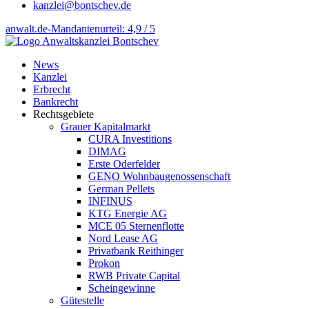
kanzlei@bontschev.de
anwalt.de-Mandantenurteil: 4,9 / 5
News
Kanzlei
Erbrecht
Bankrecht
Rechtsgebiete
Grauer Kapitalmarkt
CURA Investitions
DIMAG
Erste Oderfelder
GENO Wohnbaugenossenschaft
German Pellets
INFINUS
KTG Energie AG
MCE 05 Sternenflotte
Nord Lease AG
Privatbank Reithinger
Prokon
RWB Private Capital
Scheingewinne
Gütestelle