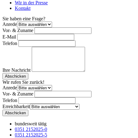
Wir in der Presse
Kontakt
Sie haben eine Frage?
Anrede
Vor- & Zuname
E-Mail
Telefon
Ihre Nachricht
Bitte nicht ausfüllen.
Abschicken
Wir rufen Sie zurück!
Anrede
Vor- & Zuname
Telefon
Erreichbarkeit
Bitte nicht ausfüllen.
Abschicken
bundesweit tätig
0351 2152025-0
0351 2152025-5