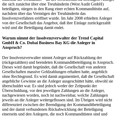
die sich zunächst über eine Treuhänderin (West Audit GmbH)
beteiligten, stiegen in den Rang einer echten Kommanditistin auf,
nachdem über das Vermögen der Treuhänderin das
Insolvenzverfahren eröffnet wurde. Im Jahr 2008 erhielten Anleger
von der Gesellschaft das Angebot, daß ihre Einlage zurückgezahlt
wird und die Beteiligung damit endet.
Warum nimmt der Insolvenzverwalter der Trend Capital
GmbH & Co. Dubai Business Bay KG die Anleger in
Anspruch?
Der Insolvenzverwalter nimmt Anleger auf Rückzahlung der
(rückgezahlten) und beendeten Kommanditbeteiligung in Anspruch.
Dieses wird damit begründet, daß die Gesellschaft von anderen
Gesellschaften massive Geldzahlungen erhalten hatte, angeblich
ohne Rechtsgrund. Es wird damit argumentiert, daß die Gesellschaft
angebliche Gewinne an die Anleger ausgeschüttet hätte, obwohl sie
überschuldet war. Es sind jedoch weder der Zeitpunkt der
Überschuldung, vor den jeweiligen Zahlungen an die Anleger,
nachgewiesen worden, noch ist nachweisbar, welche Zahlungen
jeweils an die Anleger weitergeflossen sind. Im Übrigen wird nicht
differenziert zwischen der Beendigung der Kommanditbeteiligung
und der damit verbundenen Rückabwicklung der Beteiligung
einerseits und den Anlegern, die noch Kommanditisten sind und