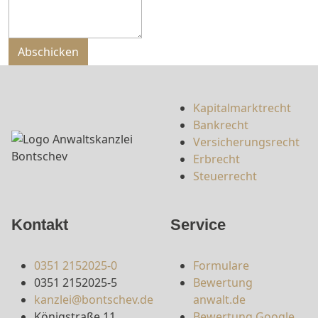
Bitte nicht ausfüllen.
Abschicken
Kapitalmarktrecht
Bankrecht
Versicherungsrecht
Erbrecht
Steuerrecht
Kontakt
Service
0351 2152025-0
Formulare
0351 2152025-5
Bewertung
kanzlei@bontschev.de
anwalt.de
Königstraße 11
Bewertung Google