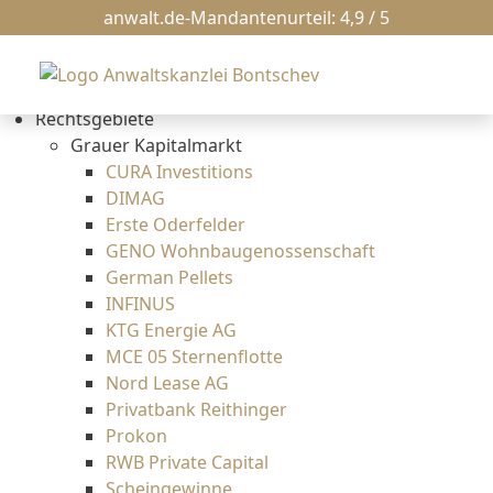
News
anwalt.de-Mandantenurteil: 4,9 / 5
Kanzlei
Erbrecht
Bankrecht
Rechtsgebiete
Grauer Kapitalmarkt
CURA Investitions
DIMAG
Erste Oderfelder
GENO Wohnbaugenossenschaft
German Pellets
INFINUS
KTG Energie AG
MCE 05 Sternenflotte
Nord Lease AG
Privatbank Reithinger
Prokon
RWB Private Capital
Scheingewinne