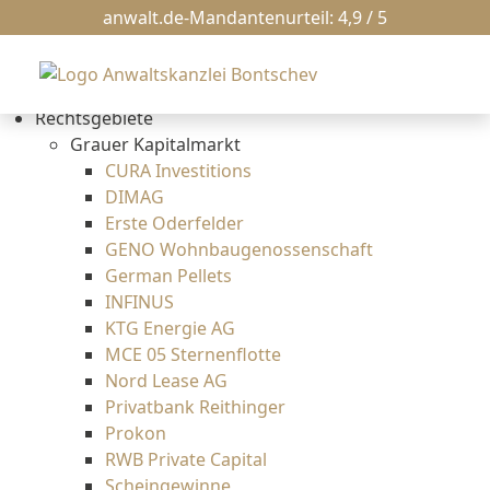
News
anwalt.de-Mandantenurteil: 4,9 / 5
Kanzlei
Erbrecht
Bankrecht
Rechtsgebiete
Grauer Kapitalmarkt
CURA Investitions
DIMAG
Erste Oderfelder
GENO Wohnbaugenossenschaft
German Pellets
INFINUS
KTG Energie AG
MCE 05 Sternenflotte
Nord Lease AG
Privatbank Reithinger
Prokon
RWB Private Capital
Scheingewinne