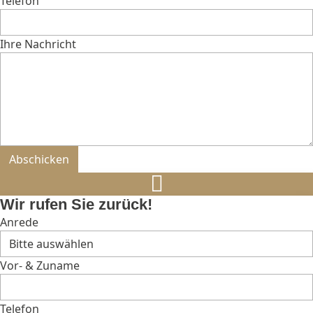
Telefon
Ihre Nachricht
Bitte nicht ausfüllen.
Abschicken
Wir rufen Sie zurück!
Anrede
Vor- & Zuname
Telefon