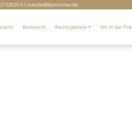
 2152025-5
kanzlei@bontschev.de
brecht
Bankrecht
Rechtsgebiete
Wir in der Pre