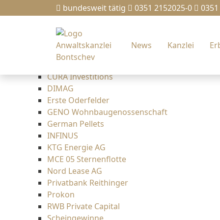
News
bundesweit tätig
0351 2152025-0
0351
Kanzlei
Erbrecht
Bankrecht
News
Kanzlei
Er
Rechtsgebiete
Grauer Kapitalmarkt
CURA Investitions
DIMAG
Erste Oderfelder
GENO Wohnbaugenossenschaft
German Pellets
INFINUS
KTG Energie AG
MCE 05 Sternenflotte
Nord Lease AG
Privatbank Reithinger
Prokon
RWB Private Capital
Scheingewinne