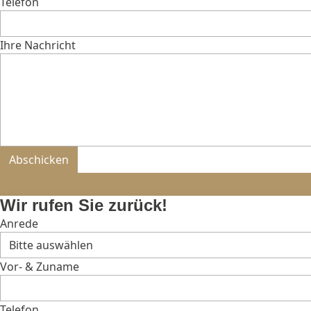
Telefon
Ihre Nachricht
Bitte nicht ausfüllen.
Abschicken
Wir rufen Sie zurück!
Anrede
Vor- & Zuname
Telefon