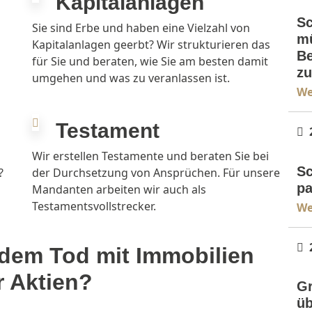
Kapitalanlagen
Er
Sc
Sie sind Erbe und haben eine Vielzahl von
mü
Kapitalanlagen geerbt? Wir strukturieren das
Be
für Sie und beraten, wie Sie am besten damit
zu
umgehen und was zu veranlassen ist.
We
Testament
Er
Wir erstellen Testamente und beraten Sie bei
Sc
?
der Durchsetzung von Ansprüchen. Für unsere
pa
Mandanten arbeiten wir auch als
Testamentsvollstrecker.
We
 dem Tod mit Immobilien
Er
r Aktien?
Gr
üb