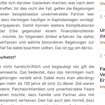
 sollte sich darüber Gedanken machen, was nach dem
We
effen. Ist dies nicht der Fall, gelten die Regelungen
nen beispielsweise unverheiratete Partner leer
dass Vermögen häufiger in Kapitalanlagen vorliegt:
Er
rtpapieren. Damit können weitere Komplikationen
Un
der Erbe gegenüber einem Finanzdienstleister
zu
möchte. Im folgenden Artikel erfahren Sie daher,
verfassen und welche besonderen Regelungen zur
We
ll Sie dabei beachten sollten. Das ist
nur
ein Abriss.
ufsetzt?
Er
 nicht handschriftlich und beglaubigt vor, gilt die
Fa
ögenswerte. Das bedeutet, dass das Vermögen nach
Ve
ehörigen verteilt wird. Dabei muss man allerdings
Er
en mehr als 100 Jahre alt sind. Zu dieser Zeit waren
We
ndere: Patchworkfamilien und unverheiratete Paare
gehen möchte, dass Familie und Partner also mit
Testament verfassen. Dies hat auch den Vorteil, dass