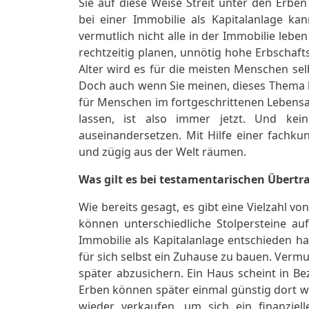
Sie auf diese Weise Streit unter den Erb
bei einer Immobilie als Kapitalanlage 
vermutlich nicht alle in der Immobilie leb
rechtzeitig planen, unnötig hohe Erbscha
Alter wird es für die meisten Menschen se
Doch auch wenn Sie meinen, dieses Thema betr
für Menschen im fortgeschrittenen Lebensal
lassen, ist also immer jetzt. Und kei
auseinandersetzen. Mit Hilfe einer fachk
und zügig aus der Welt räumen.
Was gilt es bei testamentarischen Übert
Wie bereits gesagt, es gibt eine Vielzahl v
können unterschiedliche Stolpersteine a
Immobilie als Kapitalanlage entschieden ha
für sich selbst ein Zuhause zu bauen. Vermu
später abzusichern. Ein Haus scheint in Be
Erben können später einmal günstig dort w
wieder verkaufen, um sich ein finanziell