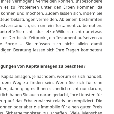
en Ihres Vermögens vermeiden können. Insbesondere
kann es zu Problemen unter den Erben kommen, da
en können und möchten. Zudem lassen sich, indem Sie
ftsteuerbelastungen vermeiden. Ab einem bestimmten
lbstverständlich, sich um ein Testament zu bemühen.
effe Sie nicht – der letzte Wille ist nicht nur etwas
ter. Der beste Zeitpunkt, ein Testament aufsetzen zu
ne Sorge – Sie müssen sich nicht allein damit
undigen Beratung lassen sich Ihre Fragen kompetent
ragungen von Kapitalanlagen zu beachten?
on Kapitalanlagen. Je nachdem, worum es sich handelt,
uf dem Weg zu finden sein. Wenn Sie sich für eine
ben, dann ging es Ihnen sicherlich nicht nur darum,
tlich haben Sie auch daran gedacht, Ihre Liebsten für
zug auf das Erbe zunächst relativ unkompliziert. Die
ohnen oder aber die Immobilie für einen guten Preis
es Sicherheitspolster zu schaffen. Viele Menschen