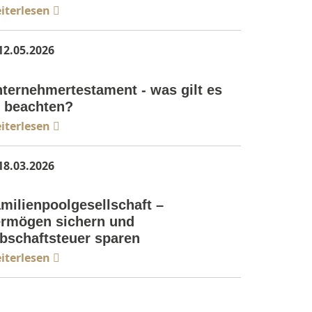
iterlesen
12.05.2026
brecht
ternehmertestament - was gilt es
 beachten?
iterlesen
18.03.2026
brecht
milienpoolgesellschaft –
rmögen sichern und
bschaftsteuer sparen
iterlesen