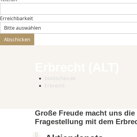
Erreichbarkeit
Bitte nicht ausfüllen.
Abschicken
Erbrecht (ALT)
bontschev.de
Erbrecht
Große Freude macht uns die 
Fragestellung mit dem Erbrec