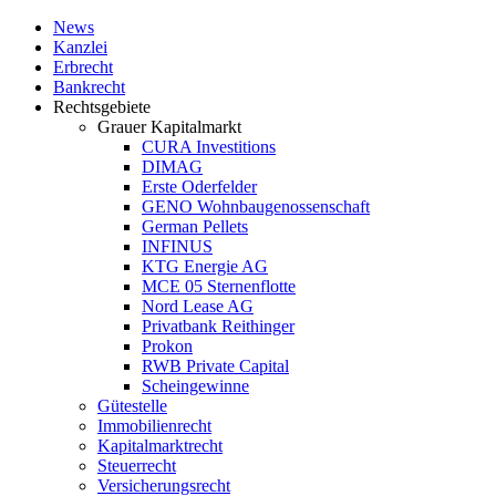
News
Kanzlei
Erbrecht
Bankrecht
Rechtsgebiete
Grauer Kapitalmarkt
CURA Investitions
DIMAG
Erste Oderfelder
GENO Wohnbaugenossenschaft
German Pellets
INFINUS
KTG Energie AG
MCE 05 Sternenflotte
Nord Lease AG
Privatbank Reithinger
Prokon
RWB Private Capital
Scheingewinne
Gütestelle
Immobilienrecht
Kapitalmarktrecht
Steuerrecht
Versicherungsrecht