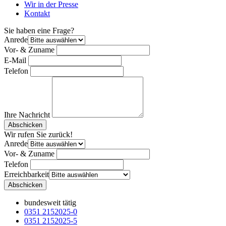
Wir in der Presse
Kontakt
Sie haben eine Frage?
Anrede
Vor- & Zuname
E-Mail
Telefon
Ihre Nachricht
Bitte nicht ausfüllen.
Abschicken
Wir rufen Sie zurück!
Anrede
Vor- & Zuname
Telefon
Erreichbarkeit
Bitte nicht ausfüllen.
Abschicken
bundesweit tätig
0351 2152025-0
0351 2152025-5