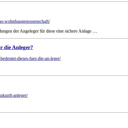
geno-wohnbaugenossenschaft/
llungen der Angeleger für diese eine sichere Anlage …
 die An­leger?
edeutet-dieses-fuer-die-an-leger/
ukunft-anleger/