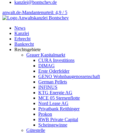
kanzlei@bontschev.de
anwalt.de-Mandantenurteil: 4,9 / 5
News
Kanzlei
Erbrecht
Bankrecht
Rechtsgebiete
Grauer Kapitalmarkt
CURA Investitions
DIMAG
Erste Oderfelder
GENO Wohnbaugenossenschaft
German Pellets
INFINUS
KTG Energie AG
MCE 05 Sternenflotte
Nord Lease AG
Privatbank Reithinger
Prokon
RWB Private Capital
Scheingewinne
Gütestelle