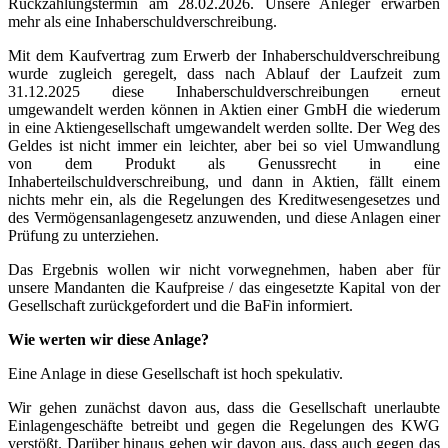
Rückzahlungstermin am 28.02.2026. Unsere Anleger erwarben
mehr als eine Inhaberschuldverschreibung.
Mit dem Kaufvertrag zum Erwerb der Inhaberschuldverschreibung
wurde zugleich geregelt, dass nach Ablauf der Laufzeit zum
31.12.2025 diese Inhaberschuldverschreibungen erneut
umgewandelt werden können in Aktien einer GmbH die wiederum
in eine Aktiengesellschaft umgewandelt werden sollte. Der Weg des
Geldes ist nicht immer ein leichter, aber bei so viel Umwandlung
von dem Produkt als Genussrecht in eine
Inhaberteilschuldverschreibung, und dann in Aktien, fällt einem
nichts mehr ein, als die Regelungen des Kreditwesengesetzes und
des Vermögensanlagengesetz anzuwenden, und diese Anlagen einer
Prüfung zu unterziehen.
Das Ergebnis wollen wir nicht vorwegnehmen, haben aber für
unsere Mandanten die Kaufpreise / das eingesetzte Kapital von der
Gesellschaft zurückgefordert und die BaFin informiert.
Wie werten wir diese Anlage?
Eine Anlage in diese Gesellschaft ist hoch spekulativ.
Wir gehen zunächst davon aus, dass die Gesellschaft unerlaubte
Einlagengeschäfte betreibt und gegen die Regelungen des KWG
verstößt. Darüber hinaus gehen wir davon aus, dass auch gegen das