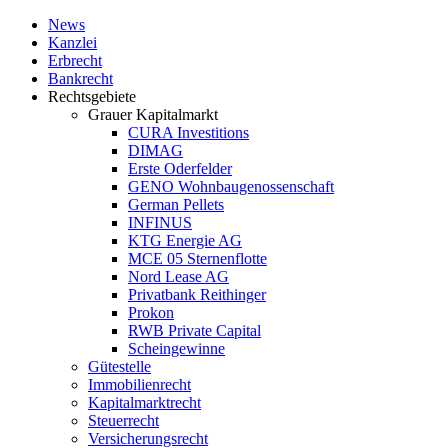
News
Kanzlei
Erbrecht
Bankrecht
Rechtsgebiete
Grauer Kapitalmarkt
CURA Investitions
DIMAG
Erste Oderfelder
GENO Wohnbaugenossenschaft
German Pellets
INFINUS
KTG Energie AG
MCE 05 Sternenflotte
Nord Lease AG
Privatbank Reithinger
Prokon
RWB Private Capital
Scheingewinne
Gütestelle
Immobilienrecht
Kapitalmarktrecht
Steuerrecht
Versicherungsrecht