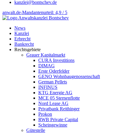
kanzlei@bontschev.de
anwalt.de-Mandantenurteil: 4,9 / 5
News
Kanzlei
Erbrecht
Bankrecht
Rechtsgebiete
Grauer Kapitalmarkt
CURA Investitions
DIMAG
Erste Oderfelder
GENO Wohnbaugenossenschaft
German Pellets
INFINUS
KTG Energie AG
MCE 05 Sternenflotte
Nord Lease AG
Privatbank Reithinger
Prokon
RWB Private Capital
Scheingewinne
Gütestelle