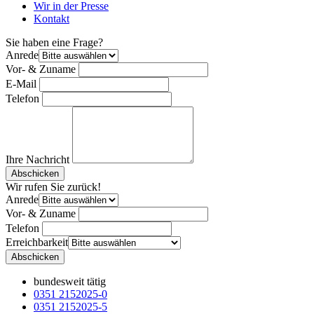
Wir in der Presse
Kontakt
Sie haben eine Frage?
Anrede
Vor- & Zuname
E-Mail
Telefon
Ihre Nachricht
Bitte nicht ausfüllen.
Abschicken
Wir rufen Sie zurück!
Anrede
Vor- & Zuname
Telefon
Erreichbarkeit
Bitte nicht ausfüllen.
Abschicken
bundesweit tätig
0351 2152025-0
0351 2152025-5