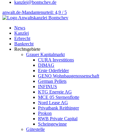
kanzlei@bontschev.de
anwalt.de-Mandantenurteil: 4,9 / 5
News
Kanzlei
Erbrecht
Bankrecht
Rechtsgebiete
Grauer Kapitalmarkt
CURA Investitions
DIMAG
Erste Oderfelder
GENO Wohnbaugenossenschaft
German Pellets
INFINUS
KTG Energie AG
MCE 05 Sternenflotte
Nord Lease AG
Privatbank Reithinger
Prokon
RWB Private Capital
Scheingewinne
Gütestelle