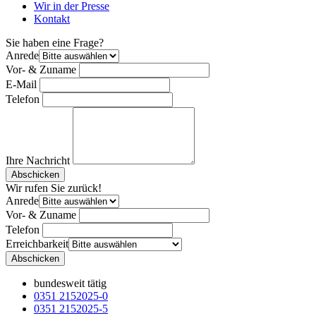
Wir in der Presse
Kontakt
Sie haben eine Frage?
Anrede
Vor- & Zuname
E-Mail
Telefon
Ihre Nachricht
Bitte nicht ausfüllen.
Abschicken
Wir rufen Sie zurück!
Anrede
Vor- & Zuname
Telefon
Erreichbarkeit
Bitte nicht ausfüllen.
Abschicken
bundesweit tätig
0351 2152025-0
0351 2152025-5