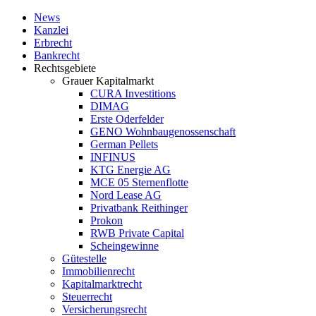
News
Kanzlei
Erbrecht
Bankrecht
Rechtsgebiete
Grauer Kapitalmarkt
CURA Investitions
DIMAG
Erste Oderfelder
GENO Wohnbaugenossenschaft
German Pellets
INFINUS
KTG Energie AG
MCE 05 Sternenflotte
Nord Lease AG
Privatbank Reithinger
Prokon
RWB Private Capital
Scheingewinne
Gütestelle
Immobilienrecht
Kapitalmarktrecht
Steuerrecht
Versicherungsrecht