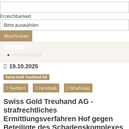
Erreichbarkeit
Bitte nicht ausfüllen.
Abschicken
News
bontschev.de
19.10.2025
Swiss Gold Treuhand AG
Twittern
Facebook
WhatsApp
Swiss Gold Treuhand AG -
strafrechtliches
Ermittlungsverfahren Hof gegen
Beteiligte des Schadenskomplexes