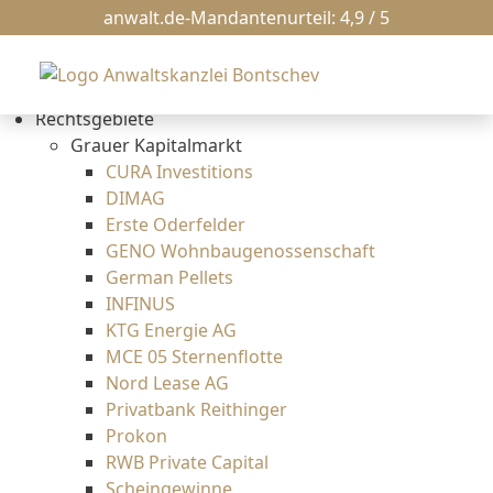
News
anwalt.de-Mandantenurteil: 4,9 / 5
Kanzlei
Erbrecht
Bankrecht
Rechtsgebiete
Grauer Kapitalmarkt
CURA Investitions
DIMAG
Erste Oderfelder
GENO Wohnbaugenossenschaft
German Pellets
INFINUS
KTG Energie AG
MCE 05 Sternenflotte
Nord Lease AG
Privatbank Reithinger
Prokon
RWB Private Capital
Scheingewinne