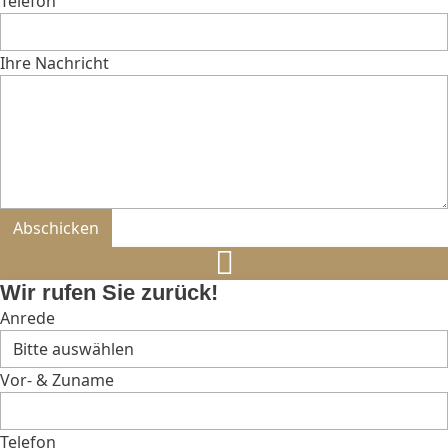
Telefon
Ihre Nachricht
Bitte nicht ausfüllen.
Abschicken
Wir rufen Sie zurück!
Anrede
Vor- & Zuname
Telefon