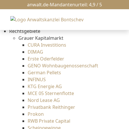
News
anwalt.de-Mandantenurteil: 4,9 / 5
Kanzlei
Erbrecht
Bankrecht
Rechtsgebiete
Grauer Kapitalmarkt
CURA Investitions
DIMAG
Erste Oderfelder
GENO Wohnbaugenossenschaft
German Pellets
INFINUS
KTG Energie AG
MCE 05 Sternenflotte
Nord Lease AG
Privatbank Reithinger
Prokon
RWB Private Capital
Scheingewinne