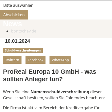
Bitte nicht ausfüllen.
Abschicken
News
bontschev.de
10.01.2024
Schuldverschreibungen
Twittern
Facebook
WhatsApp
ProReal Europa 10 GmbH - was
sollten Anleger tun?
Wenn Sie eine
Namensschuldverschreibung
dieser
Gesellschaft besitzen, sollten Sie Folgendes beachten:
Die Firma ist aktiv im Bereich der Kreditvergabe für